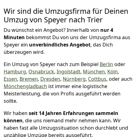
Wir sind die Umzugsfirma für Deinen
Umzug von Speyer nach Trier
Du wünschst ein Angebot? Innerhalb von
nur 4
Minuten
bekommst Du von uns der Umzugsfirma aus
Speyer ein
unverbindliches Angebot
, das Dich
überzeugen wird.
Ein Umzug von Speyer nach zum Beispiel
Berlin
oder
Hamburg
,
Osnabrück
,
Ingolstadt
,
München
,
Köln
,
Essen
,
Bremen
,
Dresden
,
Nürnberg
,
Cottbus
, oder auch
Mönchen­gladbach
ist immer eine logistische
Meisterleistung, die von Profis ausgeführt werden
sollte.
Wir haben
seit
14 Jahren Erfahrungen sammeln
können
, die uns niemand mehr nehmen kann. Wir
haben fast alle Umzugssituation schon durchlebt und
unzählige Umzüge bereits ausgeführt.