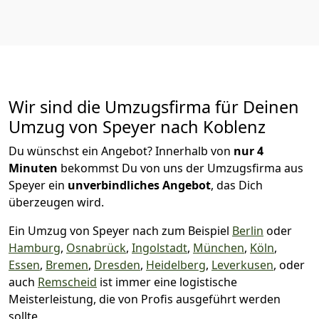
Wir sind die Umzugsfirma für Deinen
Umzug von Speyer nach Koblenz
Du wünschst ein Angebot? Innerhalb von
nur 4
Minuten
bekommst Du von uns der Umzugsfirma aus
Speyer ein
unverbindliches Angebot
, das Dich
überzeugen wird.
Ein Umzug von Speyer nach zum Beispiel
Berlin
oder
Hamburg
,
Osnabrück
,
Ingolstadt
,
München
,
Köln
,
Essen
,
Bremen
,
Dresden
,
Heidelberg
,
Leverkusen
, oder
auch
Remscheid
ist immer eine logistische
Meisterleistung, die von Profis ausgeführt werden
sollte.