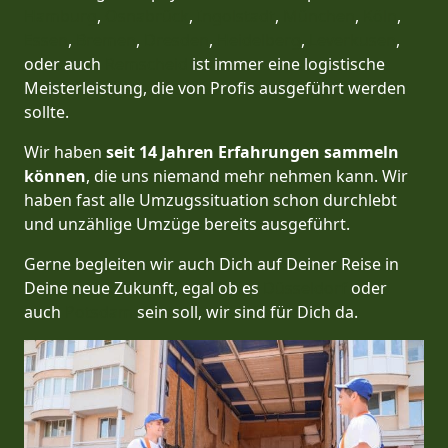
Hamburg
,
Osnabrück
,
Ingolstadt
,
München
,
Köln
,
Essen
,
Bremen
,
Dresden
,
Heidelberg
,
Leverkusen
,
oder auch
Remscheid
ist immer eine logistische
Meisterleistung, die von Profis ausgeführt werden
sollte.
Wir haben
seit
14 Jahren Erfahrungen sammeln
können
, die uns niemand mehr nehmen kann. Wir
haben fast alle Umzugssituation schon durchlebt
und unzählige Umzüge bereits ausgeführt.
Gerne begleiten wir auch Dich auf Deiner Reise in
Deine neue Zukunft, egal ob es
Düsseldorf
oder
auch
Potsdam
sein soll, wir sind für Dich da.