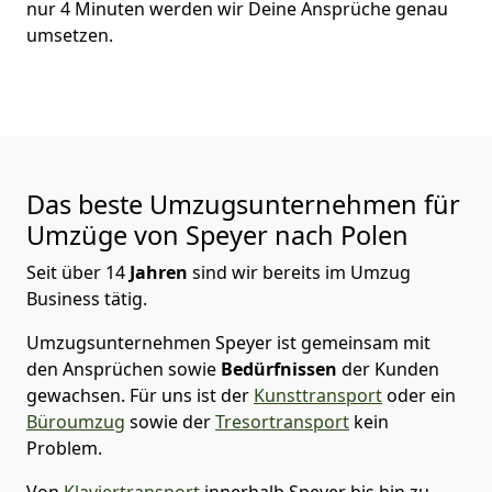
nur
4
Minuten werden wir Deine Ansprüche genau
umsetzen.
Das beste Umzugsunternehmen für
Umzüge von
Speyer
nach Polen
Seit über
14
Jahren
sind wir bereits im Umzug
Business tätig.
Umzugsunternehmen Speyer
ist gemeinsam mit
den Ansprüchen sowie
Bedürfnissen
der Kunden
gewachsen. Für uns ist der
Kunsttransport
oder ein
Büroumzug
sowie der
Tresortransport
kein
Problem.
Von
Klaviertransport
innerhalb
Speyer
bis hin zu