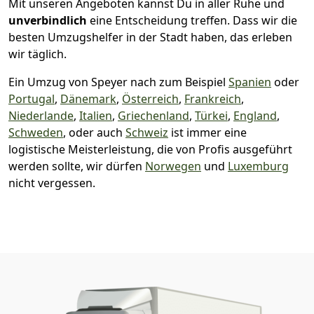
Mit unseren Angeboten kannst Du in aller Ruhe und
unverbindlich
eine Entscheidung treffen. Dass wir die
besten Umzugshelfer in der Stadt haben, das erleben
wir täglich.
Ein Umzug von Speyer nach zum Beispiel
Spanien
oder
Portugal
,
Dänemark
,
Österreich
,
Frankreich
,
Niederlande
,
Italien
,
Griechenland
,
Türkei
,
England
,
Schweden
, oder auch
Schweiz
ist immer eine
logistische Meisterleistung, die von Profis ausgeführt
werden sollte, wir dürfen
Norwegen
und
Luxemburg
nicht vergessen.